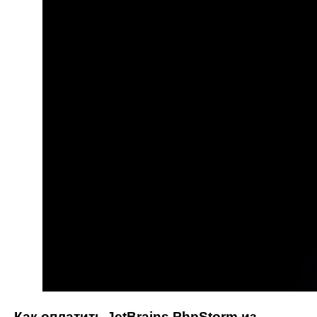
Как оплатить JetBrains PhpStorm из