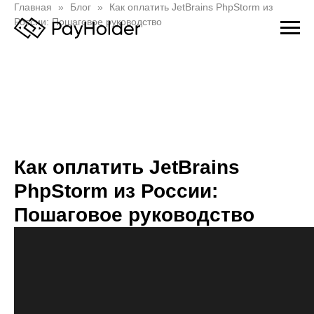
Главная
Блог
Как оплатить JetBrains PhpStorm из
России: Пошаговое руководство
Как оплатить JetBrains
PhpStorm из России:
Пошаговое руководство