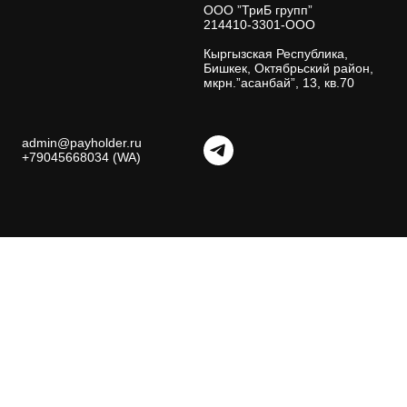
ООО ”ТриБ групп”
214410-3301-ООО
Кыргызская Республика,
Бишкек, Октябрьский район,
мкрн.”асанбай”, 13, кв.70
admin@payholder.ru
+79045668034 (WA)