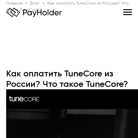
Главная
Блог
Как оплатить TuneСore из России? Что
такое TuneСore?
Как оплатить TuneСore из
России? Что такое TuneСore?