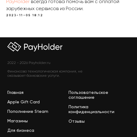
PayHolder
всегда готова помочь вам с оплатой
зарубежных сервисов из России.
2023-11-05 18:12
2022 - 2026 Payholder.ru
Финансово технологическая компания, не
оказывает банковские услуги.
Главная
Пользовательское
соглашение
Apple Gift Card
Политика
Пополнение Steam
конфиденциальности
Магазины
Отзывы
Для бизнеса