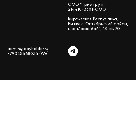
ООО ”ТриБ групп”
214410-3301-ООО
Кыргызская Республика,
Бишкек, Октябрьский район,
мкрн.”асанбай”, 13, кв.70
admin@payholder.ru
+79045668034 (WA)