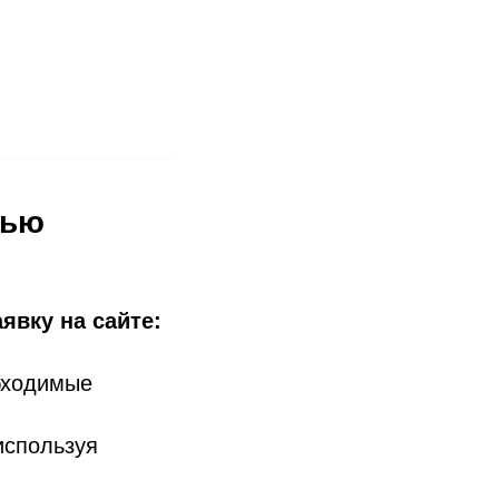
щью
явку на сайте:
обходимые
используя