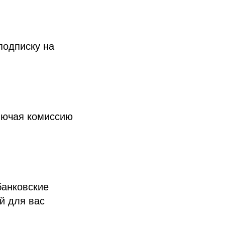
подписку на
лючая комиссию
банковские
й для вас