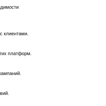
одимости
с клиентами.
угих платформ.
кампаний.
вий.