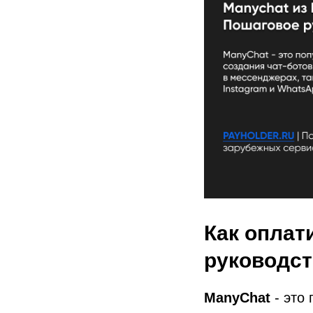
Как оплат
руководс
ManyChat
- это