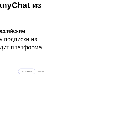
nyChat из
оссийские
ь подписки на
одит платформа