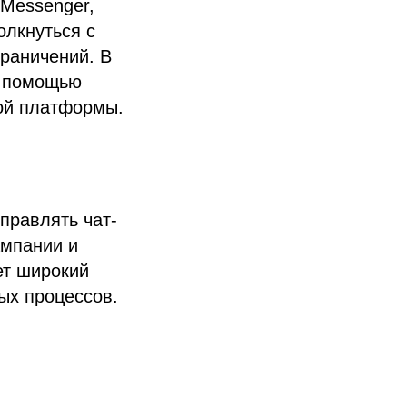
 Messenger,
олкнуться с
граничений. В
с помощью
той платформы.
правлять чат-
ампании и
ет широкий
ых процессов.