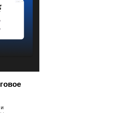
аговое
 и