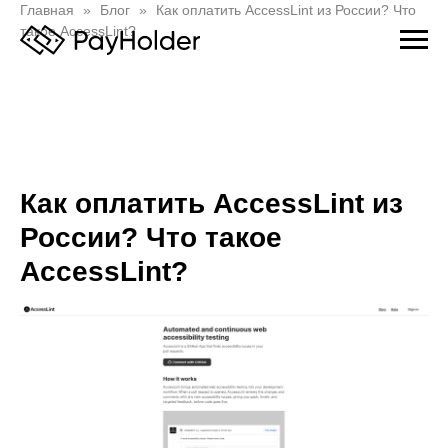
Главная
Блог
Как оплатить AccessLint из России? Что
такое AccessLint?
Как оплатить AccessLint из
России? Что такое
AccessLint?