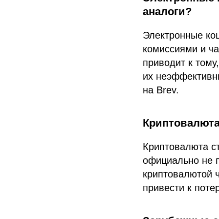
аналоги?
Электронные кош
комиссиями и ч
приводит к тому
их неэффективны
на Brev.
Криптовалюта
Криптовалюта ст
официально не 
криптовалютой ч
привести к поте