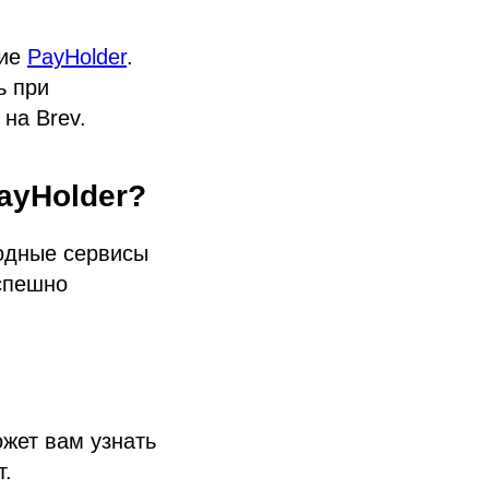
ние
PayHolder
.
ь при
на Brev.
ayHolder?
одные сервисы
спешно
жет вам узнать
т.