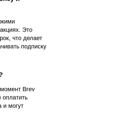
окими
акциях. Это
рок, что делает
ачивать подписку
?
 момент Brev
 оплатить
 и могут