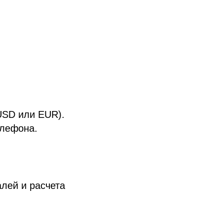
USD или EUR).
елефона.
алей и расчета