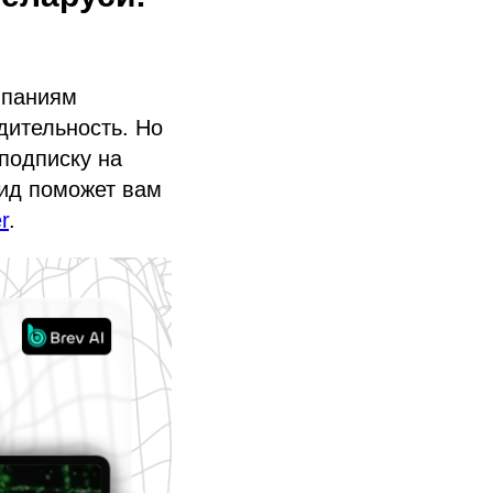
мпаниям
дительность. Но
 подписку на
гид поможет вам
r
.