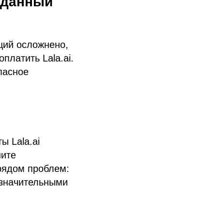
в данный
ций осложнено,
платить Lala.ai.
пасное
ы Lala.ai
шите
 рядом проблем:
 значительными