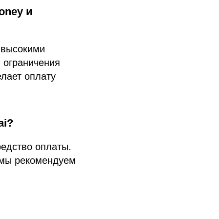
oney и
 высокими
 ограничения
елает оплату
ai?
редство оплаты.
 мы рекомендуем