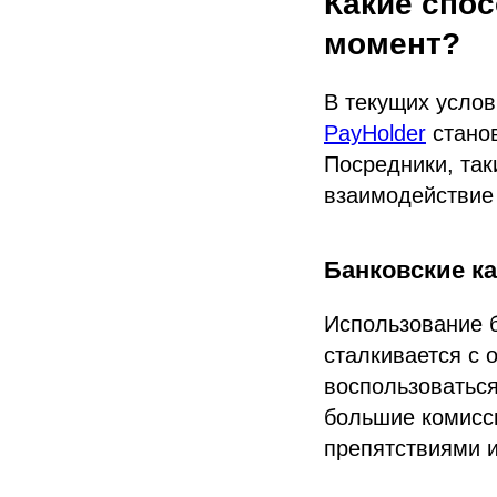
Какие спос
момент?
В текущих услов
PayHolder
станов
Посредники, так
взаимодействие 
Банковские ка
Использование б
сталкивается с 
воспользоваться
большие комисс
препятствиями и