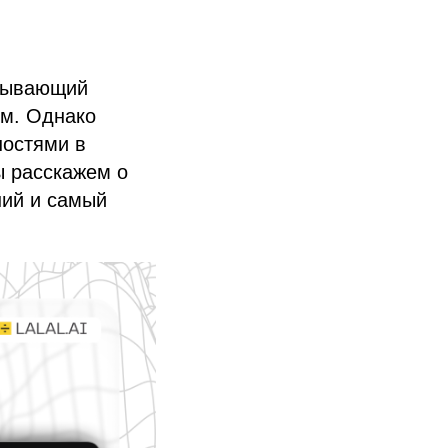
ёвывающий
ям. Однако
ностями в
ы расскажем о
ий и самый