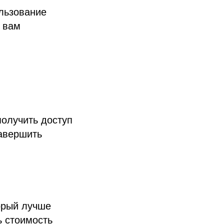
льзование
 вам
олучить доступ
завершить
торый лучше
ь стоимость