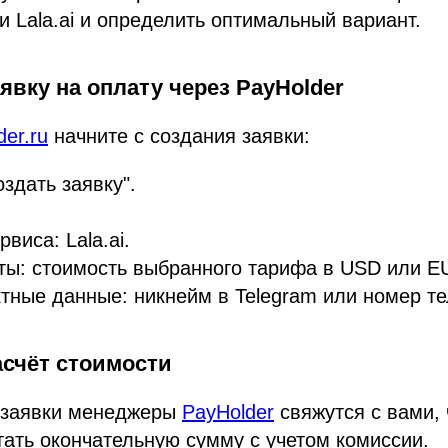
и Lala.ai и определить оптимальный вариант.
аявку на оплату через PayHolder
der.ru
начните с создания заявки:
здать заявку".
виса: Lala.ai.
ы: стоимость выбранного тарифа в USD или E
тные данные: никнейм в Telegram или номер т
асчёт стоимости
 заявки менеджеры
PayHolder
свяжутся с вами, 
тать окончательную сумму с учетом комиссии.