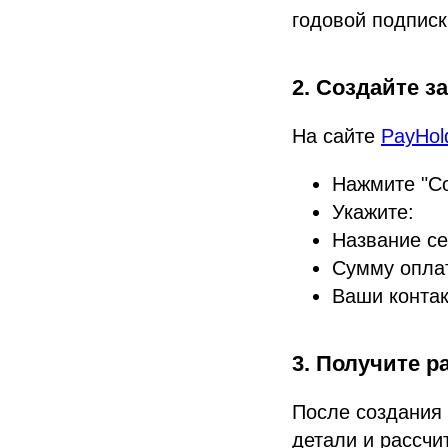
годовой подписк
2. Создайте з
На сайте
PayHol
Нажмите "Со
Укажите:
Название сер
Сумму оплат
Ваши контак
3. Получите р
После создания
детали и рассчи