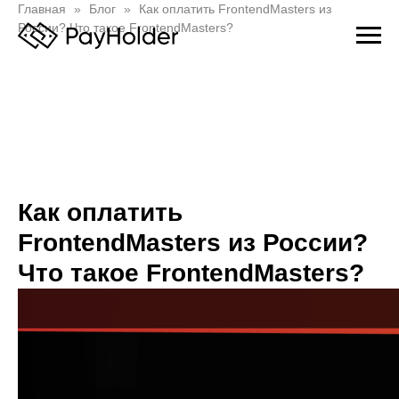
Главная
Блог
Как оплатить FrontendMasters из
России? Что такое FrontendMasters?
Как оплатить
FrontendMasters из России?
Что такое FrontendMasters?