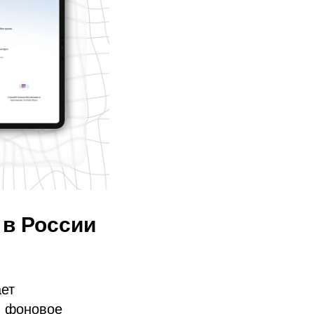
 в России
ает
, фоновое