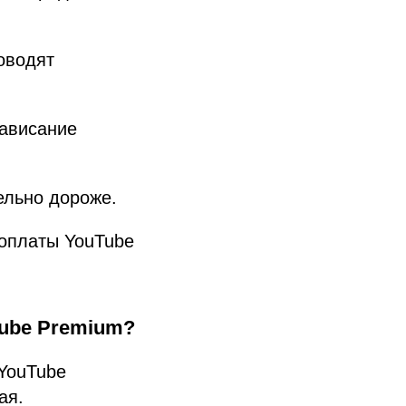
оводят
зависание
ельно дороже.
 оплаты YouTube
Tube Premium?
 YouTube
ая.