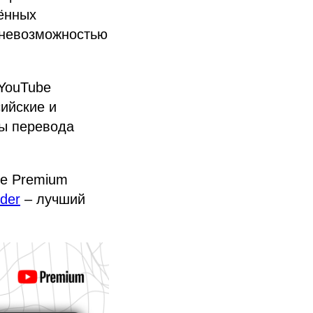
дённых
с невозможностью
 YouTube
ийские и
бы перевода
be Premium
der
– лучший