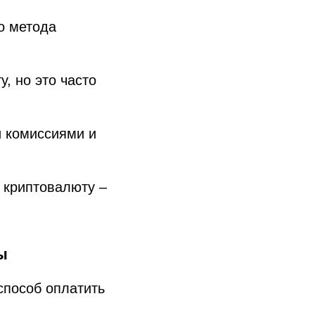
о метода
, но это часто
 комиссиями и
з криптовалюту –
ы
способ оплатить