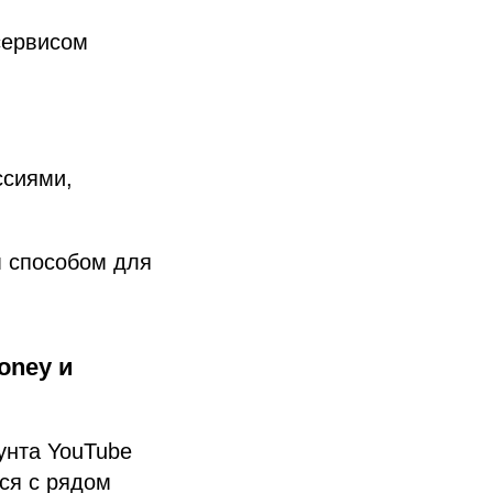
сервисом
ссиями,
м способом для
oney и
унта YouTube
ся с рядом