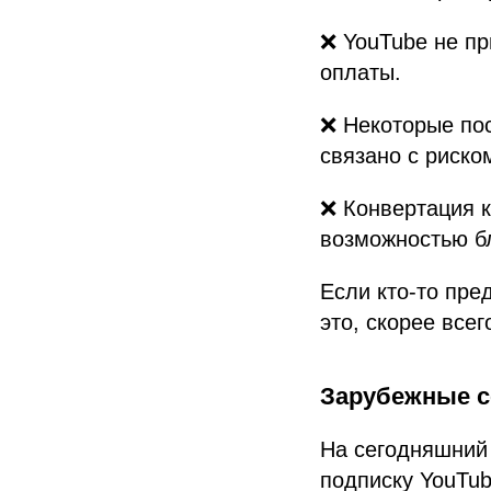
❌ YouTube не пр
оплаты.
❌ Некоторые пос
связано с риско
❌ Конвертация 
возможностью б
Если кто-то пре
это, скорее все
Зарубежные с
На сегодняшний
подписку YouTu