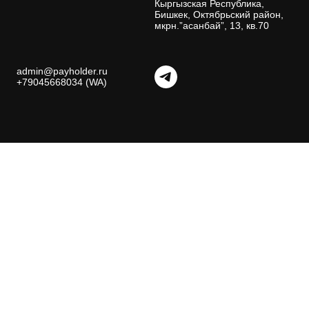
Кыргызская Республика,
Бишкек, Октябрьский район,
мкрн.”асанбай”, 13, кв.70
admin@payholder.ru
+79045668034 (WA)